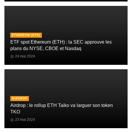
ETHEREUM (ETH)
ETF spot Ethereum (ETH) : la SEC approuve les
plans du NYSE, CBOE et Nasdaq
24 mai 2024
AIRDROP
Airdrop : le rollup ETH Taiko va larguer son token
TKO
23 mai 2024