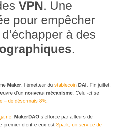
 des
VPN
. Une
iée pour empêcher
d’échapper à des
éographiques
.
ème
Maker
, l’émetteur du
stablecoin
DAI
. Fin juillet,
 œuvre d’un
nouveau mécanisme
. Celui-ci se
ire – de désormais 8%
.
dgame
,
MakerDAO
s’efforce par ailleurs de
e premier d’entre eux est
Spark, un service de