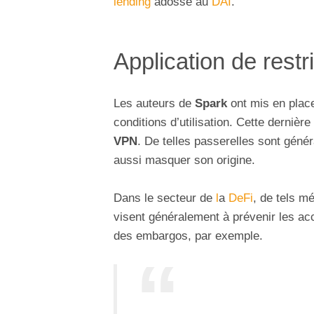
lending
adossé au
DAI
.
Application de rest
Les auteurs de
Spark
ont mis en place
conditions d’utilisation. Cette derniè
VPN
. De telles passerelles sont géné
aussi masquer son origine.
Dans le secteur de
l
a
DeFi
, de tels m
visent généralement à prévenir les a
des embargos, par exemple.