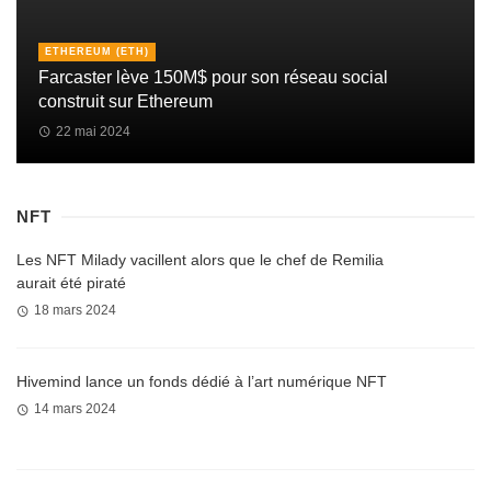
ETHEREUM (ETH)
Farcaster lève 150M$ pour son réseau social
construit sur Ethereum
22 mai 2024
NFT
Les NFT Milady vacillent alors que le chef de Remilia
aurait été piraté
18 mars 2024
Hivemind lance un fonds dédié à l’art numérique NFT
14 mars 2024