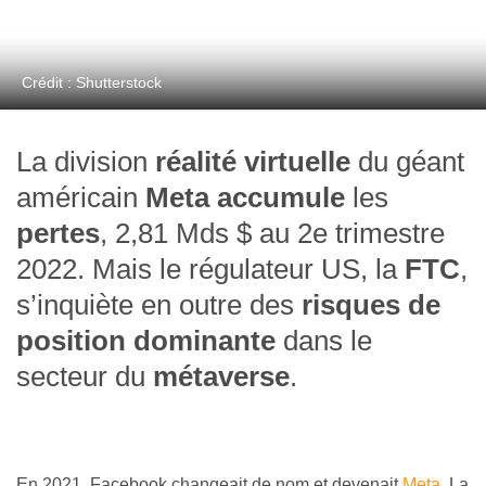
Crédit : Shutterstock
La division
réalité virtuelle
du géant
américain
Meta
accumule
les
pertes
, 2,81 Mds $ au 2e trimestre
2022. Mais le régulateur US, la
FTC
,
s’inquiète en outre des
risques de
position dominante
dans le
secteur du
métaverse
.
En 2021, Facebook changeait de nom et devenait
Meta
. La