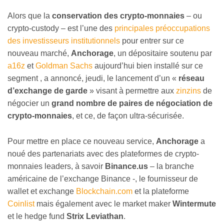
Alors que la
conservation des crypto-monnaies
– ou
crypto-custody – est l’une des
principales préoccupations
des investisseurs institutionnels
pour entrer sur ce
nouveau marché,
Anchorage
, un dépositaire soutenu par
a16z
et
Goldman Sachs
aujourd’hui bien installé sur ce
segment , a annoncé, jeudi, le lancement d’un «
réseau
d’exchange de garde
» visant à permettre aux
zinzins
de
négocier un
grand nombre de paires de négociation de
crypto-monnaies
, et ce, de façon ultra-sécurisée.
Pour mettre en place ce nouveau service,
Anchorage
a
noué des partenariats avec des plateformes de crypto-
monnaies leaders, à savoir
Binance.us
– la branche
américaine de l’exchange Binance -, le fournisseur de
wallet et exchange
Blockchain.com
et la plateforme
Coinlist
mais également avec le market maker
Wintermute
et le hedge fund
Strix Leviathan
.