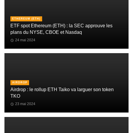
ETHEREUM (ETH)
ETF spot Ethereum (ETH) : la SEC approuve les
plans du NYSE, CBOE et Nasdaq
24 mai 2024
AIRDROP
Airdrop : le rollup ETH Taiko va larguer son token
TKO
23 mai 2024