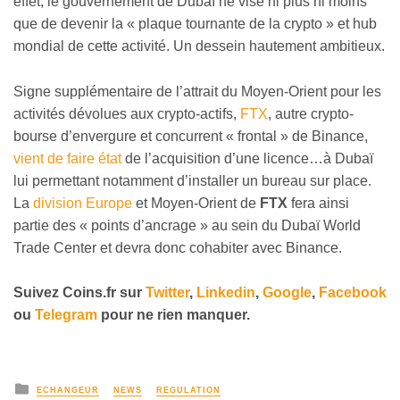
effet, le gouvernement de Dubaï ne vise ni plus ni moins
que de devenir la « plaque tournante de la crypto » et hub
mondial de cette activité. Un dessein hautement ambitieux.
Signe supplémentaire de l’attrait du Moyen-Orient pour les
activités dévolues aux crypto-actifs,
FTX
, autre crypto-
bourse d’envergure et concurrent « frontal » de Binance,
vient de faire état
de l’acquisition d’une licence…à Dubaï
lui permettant notamment d’installer un bureau sur place.
La
division Europe
et Moyen-Orient de
FTX
fera ainsi
partie des « points d’ancrage » au sein du Dubaï World
Trade Center et devra donc cohabiter avec Binance.
Suivez Coins.fr sur
Twitter
,
Linkedin
,
Google
,
Facebook
ou
Telegram
pour ne rien manquer.
ECHANGEUR
NEWS
REGULATION