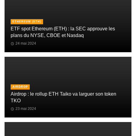
ETHEREUM (ETH)
ETF spot Ethereum (ETH) : la SEC approuve les
plans du NYSE, CBOE et Nasdaq
24 mai 2024
AIRDROP
Airdrop : le rollup ETH Taiko va larguer son token
TKO
23 mai 2024