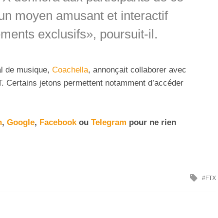
n moyen amusant et interactif
ents exclusifs», poursuit-il.
val de musique,
Coachella
, annonçait collaborer avec
T. Certains jetons permettent notamment d’accéder
n
,
Google
,
Facebook
ou
Telegram
pour ne rien
FTX