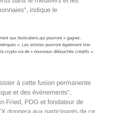
ents dans le métavers et les
onnaies”, indique le
ent aux festivaliers,qui pourront « gagner,
mériques ». Les artistes pourront également tirer
 la crypto via de « nouveaux débouchés créatifs ».
ssister à cette fusion permanente
sique et des événements”,
-Fried, PDG et fondateur de
X donnera aux participants de ce