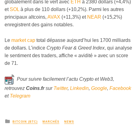
globalement dans le vert avec
ETH
à 2380 dollars (+4,4%)
et
SOL
à plus de 110 dollars (+10,2%). Parmi les autres
principaux altcoins,
AVAX
(+11,3%) et
NEAR
(+15,2%)
enregistrent des gains notables.
Le
market cap
total dépasse aujourd’hui les 1700 milliards
de dollars. L’indice
Crypto Fear & Greed Index
, qui analyse
le sentiment des traders, affiche « avidité » avec un score
de 71.
Pour suivre facilement l’actu Crypto et Web3,
retrouvez
Coins
.fr
sur
Twitter
,
Linkedin
,
Google
,
Facebook
et
Telegram
BITCOIN (BTC)
MARCHÉS
NEWS