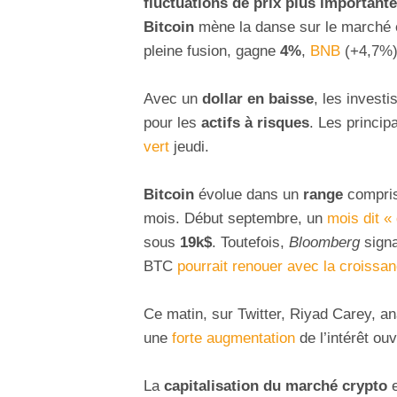
fluctuations de prix plus important
Bitcoin
mène la danse sur le marché
pleine fusion, gagne
4%
,
BNB
(+4,7%
Avec un
dollar en baisse
, les invest
pour les
actifs à risques
. Les princi
vert
jeudi.
Bitcoin
évolue dans un
range
compris
mois. Début septembre, un
mois dit « d
sous
19k$
. Toutefois,
Bloomberg
signa
BTC
pourrait renouer avec la croissa
Ce matin, sur Twitter, Riyad Carey, an
une
forte augmentation
de l’intérêt ou
La
capitalisation du marché crypto
e