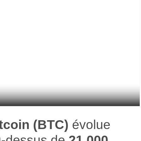
tcoin (BTC)
évolue
u-dessus de
21 000