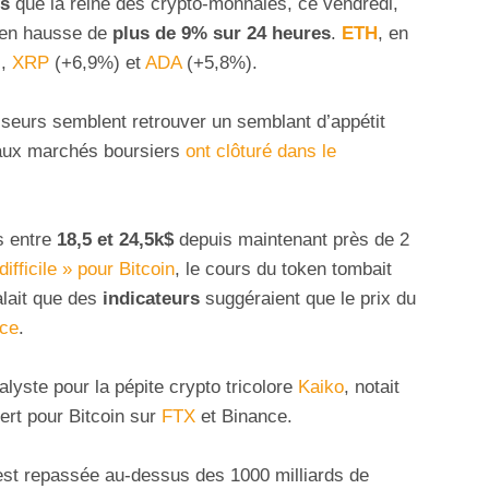
es
que la reine des crypto-monnaies, ce vendredi,
 en hausse de
plus de 9% sur 24 heures
.
ETH
, en
),
XRP
(+6,9%) et
ADA
(+5,8%).
isseurs semblent retrouver un semblant d’appétit
paux marchés boursiers
ont clôturé dans le
 entre
18,5 et 24,5k$
depuis maintenant près de 2
ifficile » pour Bitcoin
, le cours du token tombait
lait que des
indicateurs
suggéraient que le prix du
nce
.
alyste pour la pépite crypto tricolore
Kaiko
, notait
vert pour Bitcoin sur
FTX
et Binance.
st repassée au-dessus des 1000 milliards de