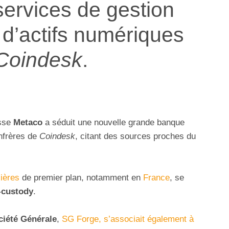
services de gestion
 d’actifs numériques
Coindesk
.
isse
Metaco
a séduit une nouvelle grande banque
nfrères de
Coindesk
, citant des sources proches du
cières
de premier plan, notamment en
France
, se
-custody
.
ciété Générale
,
SG Forge, s’associait également à