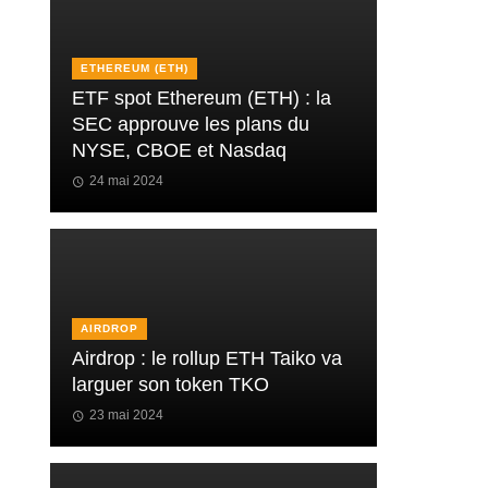
ETHEREUM (ETH)
ETF spot Ethereum (ETH) : la
SEC approuve les plans du
NYSE, CBOE et Nasdaq
24 mai 2024
AIRDROP
Airdrop : le rollup ETH Taiko va
larguer son token TKO
23 mai 2024