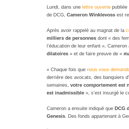
Lundi, dans une
lettre ouverte
publiée 
de DCG,
Cameron Winklevoss
est re
Après avoir rappelé au magnat de la
c
milliers de personnes
dont « des fem
l’éducation de leur enfant », Cameron 
dilatoires
» et de faire preuve de «
ma
« Chaque fois que
nous vous demando
derrière des avocats, des banquiers d
semaines,
votre comportement est n
est inadmissible
», s’est insurgé le 
Cameron a ensuite indiqué que
DCG de
Genesis
. Des fonds appartenant à Gem