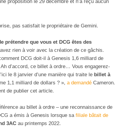
une proposition le 29 décembre et n’a reçu aucun
ise, pas satisfait le propriétaire de Gemini.
de prétendre que vous et DCG êtes des
avez rien à voir avec la création de ce gâchis.
comment DCG doit-il à Genesis 1,6 milliard de
 ? Ah d’accord, ce billet à ordre… Vous engagerez-
i le 8 janvier d’une manière qui traite le
billet à
 1,1 milliard de dollars ? »,
a demandé
Cameron.
 de publier cet article.
éférence au billet à ordre – une reconnaissance de
e DCG a émis à Genesis lorsque sa
filiale bâtait de
und 3AC
au printemps 2022.