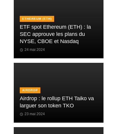
ETHEREUM (ETH)
ETF spot Ethereum (ETH) : la
SEC approuve les plans du
NYSE, CBOE et Nasdaq
24 mai 2024
AIRDROP
Airdrop : le rollup ETH Taiko va
larguer son token TKO
23 mai 2024