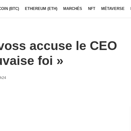
COIN (BTC)
ETHEREUM (ETH)
MARCHÉS
NFT
MÉTAVERSE
voss accuse le CEO
vaise foi »
8h24