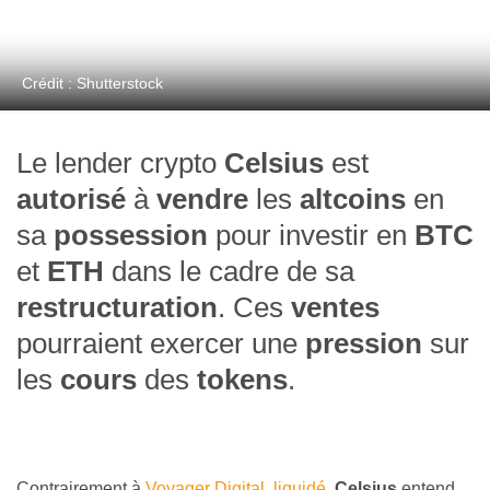
Crédit : Shutterstock
Le lender crypto
Celsius
est
autorisé
à
vendre
les
altcoins
en
sa
possession
pour investir en
BTC
et
ETH
dans le cadre de sa
restructuration
. Ces
ventes
pourraient exercer une
pression
sur
les
cours
des
tokens
.
Contrairement à
Voyager Digital, liquidé
,
Celsius
entend