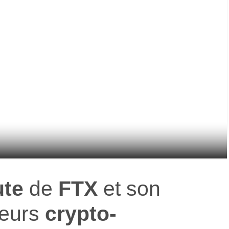
ute
de
FTX
et son
ieurs
crypto-