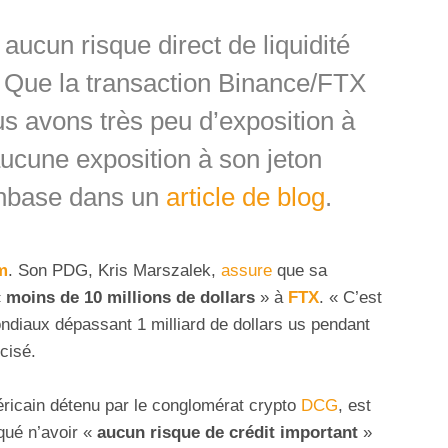
aucun risque direct de liquidité
. Que la transaction Binance/FTX
s avons très peu d’exposition à
ucune exposition à son jeton
oinbase dans un
article de blog
.
m
. Son PDG, Kris Marszalek,
assure
que sa
«
moins de 10 millions de dollars
» à
FTX
. « C’est
ndiaux dépassant 1 milliard de dollars us pendant
cisé.
éricain détenu par le conglomérat crypto
DCG
, est
qué n’avoir «
aucun risque de crédit important
»