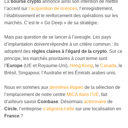
La
bourse crypto
annonce ainsi son intention de mettre
l’accent sur
l’acquisition de licences
, l’enregistrement,
l’établissement et le renforcement des opérations sur les
marchés. C’est le « Go Deep » de sa stratégie.
Mais pas question de se lancer à l’aveugle. Les pays
d’implantation doivent répondre à un critère commun : ils
adoptent des
règles claires à l’égard de la crypto
. Sur ce
principe, les marchés prioritaires à court terme sont
l’
Europe
(UE et Royaume-Uni),
Hong Kong
, le
Canada
, le
Brésil, Singapour, l’Australie et les Émirats arabes unis.
Nous en sommes aux
dernières étapes
de la sélection de
l’emplacement de notre centre
MiCA dans l’UE
, fait
d’ailleurs savoir
Coinbase
. Désormais
actionnaire
de
Circle
, l’entreprise
s’alignera-t-elle
sur une localisation en
France
?