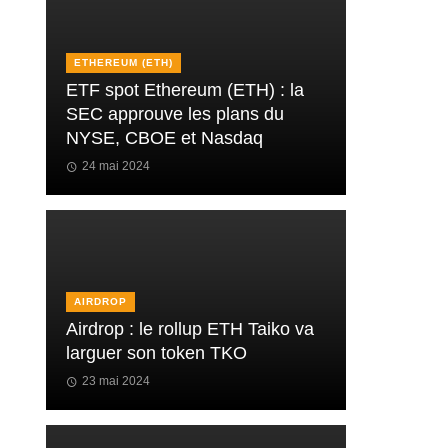
ETHEREUM (ETH)
ETF spot Ethereum (ETH) : la
SEC approuve les plans du
NYSE, CBOE et Nasdaq
24 mai 2024
AIRDROP
Airdrop : le rollup ETH Taiko va
larguer son token TKO
23 mai 2024