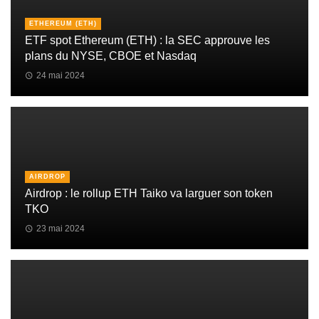
ETHEREUM (ETH)
ETF spot Ethereum (ETH) : la SEC approuve les
plans du NYSE, CBOE et Nasdaq
24 mai 2024
AIRDROP
Airdrop : le rollup ETH Taiko va larguer son token
TKO
23 mai 2024