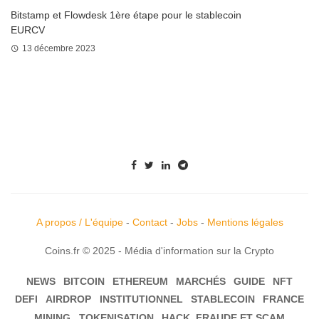
Bitstamp et Flowdesk 1ère étape pour le stablecoin
EURCV
13 décembre 2023
A propos / L'équipe
-
Contact
-
Jobs
-
Mentions légales
Coins.fr © 2025 - Média d'information sur la Crypto
NEWS
BITCOIN
ETHEREUM
MARCHÉS
GUIDE
NFT
DEFI
AIRDROP
INSTITUTIONNEL
STABLECOIN
FRANCE
MINING
TOKENISATION
HACK, FRAUDE ET SCAM