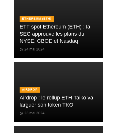
ETHEREUM (ETH)
ETF spot Ethereum (ETH) : la
SEC approuve les plans du
NYSE, CBOE et Nasdaq
24 mai 2024
AIRDROP
Airdrop : le rollup ETH Taiko va
larguer son token TKO
23 mai 2024