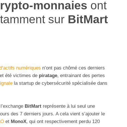
 crypto-monnaies
ont
otamment sur
BitMart
 d’actifs numériques
n’ont pas chômé ces derniers
fet été victimes de
piratage
, entrainant des pertes
ignale
la startup de cybersécurité spécialisée dans
 l’exchange
BitMart
représente à lui seul une
urs des 7 derniers jours. A cela vient s’ajouter le
AO
et
MonoX
, qui ont respectivement perdu 120