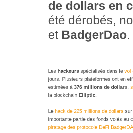
de dollars en
été dérobés, n
et
BadgerDao
.
Les
hackeurs
spécialisés dans le
vol
jours. Plusieurs plateformes ont en ef
estimées à
376 millions de dollar
s,
s
la blockchain
Elliptic
.
Le
hack de 225 millions de dollars
sur
importante partie des fonds volés au co
piratage des protocole DeFi BadgerD