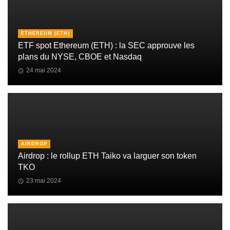
ETHEREUM (ETH)
ETF spot Ethereum (ETH) : la SEC approuve les
plans du NYSE, CBOE et Nasdaq
24 mai 2024
AIRDROP
Airdrop : le rollup ETH Taiko va larguer son token
TKO
23 mai 2024