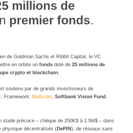
25 millions de
on
premier fonds
.
en de Goldman Sachs et Ribbit Capital, le VC
ttre en orbite un
fonds
doté de
25 millions de
tups crypto et blockchain.
est soutenu par de grands investisseurs de
z
, Framework,
Multicoin
,
Softbank Vision Fund
,
 un stade précoce – chèque de 250K$ à 1.5M$ – dans
e physique décentralisés (
DePIN
), de réseaux sans