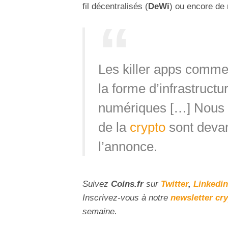
fil décentralisés (
DeWi
) ou encore d
Les killer apps comm
la forme d’infrastructu
numériques […] Nous p
de la
crypto
sont devan
l’annonce.
Suivez
Coins
.fr
sur
Twitter
,
Linkedin
Inscrivez-vous à notre
newsletter cr
semaine.