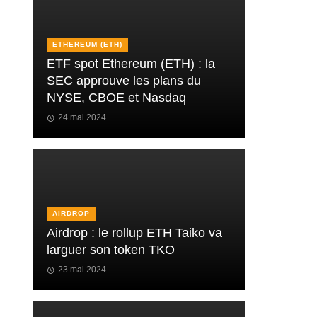
ETHEREUM (ETH)
ETF spot Ethereum (ETH) : la
SEC approuve les plans du
NYSE, CBOE et Nasdaq
24 mai 2024
AIRDROP
Airdrop : le rollup ETH Taiko va
larguer son token TKO
23 mai 2024