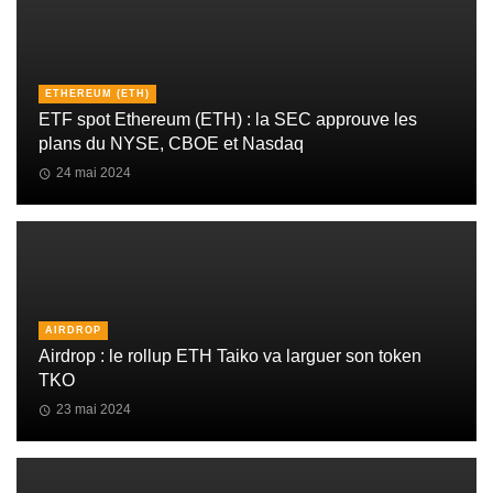
ETHEREUM (ETH)
ETF spot Ethereum (ETH) : la SEC approuve les
plans du NYSE, CBOE et Nasdaq
24 mai 2024
AIRDROP
Airdrop : le rollup ETH Taiko va larguer son token
TKO
23 mai 2024