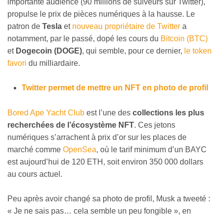
importante audience (90 millions de suiveurs sur Twitter),
propulse le prix de pièces numériques à la hausse. Le
patron de
Tesla
et
nouveau propriétaire de Twitter
a
notamment, par le passé, dopé les cours du
Bitcoin (BTC)
et
Dogecoin (DOGE)
, qui semble, pour ce dernier,
le token
favori
du milliardaire.
Twitter permet de mettre un NFT en photo de profil
Bored Ape Yacht Club
est l’une des
collections les plus
recherchées de l’écosystème NFT
. Ces jetons
numériques s’arrachent à prix d’or sur les places de
marché comme
OpenSea
, où le tarif minimum d’un BAYC
est aujourd’hui de 120 ETH, soit environ 350 000 dollars
au cours actuel.
Peu après avoir changé sa photo de profil, Musk a tweeté :
« Je ne sais pas… cela semble un peu fongible », en