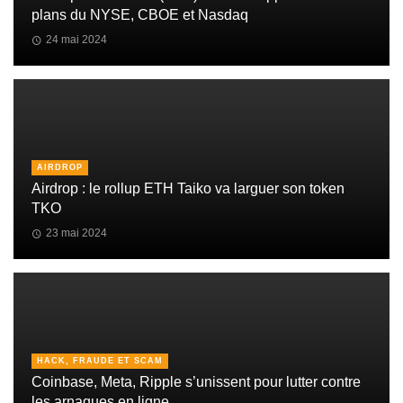
plans du NYSE, CBOE et Nasdaq
24 mai 2024
AIRDROP
Airdrop : le rollup ETH Taiko va larguer son token
TKO
23 mai 2024
HACK, FRAUDE ET SCAM
Coinbase, Meta, Ripple s’unissent pour lutter contre
les arnaques en ligne