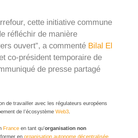
efour, cette initiative commune
de réfléchir de manière
vers ouvert”, a commenté
Bilal El
 et co-président temporaire de
ommuniqué de presse partagé
n de travailler avec les régulateurs européens
pement de l’écosystème
Web3
.
en
France
en tant qu’
organisation non
nsformer en
organisation autonome décentralisée