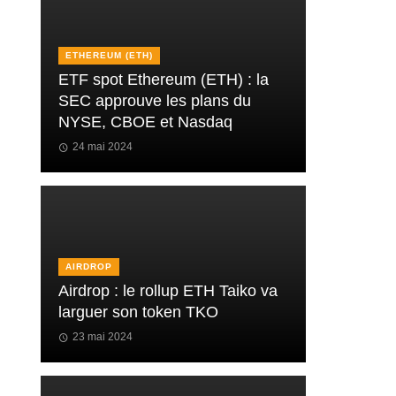
ETHEREUM (ETH)
ETF spot Ethereum (ETH) : la
SEC approuve les plans du
NYSE, CBOE et Nasdaq
24 mai 2024
AIRDROP
Airdrop : le rollup ETH Taiko va
larguer son token TKO
23 mai 2024