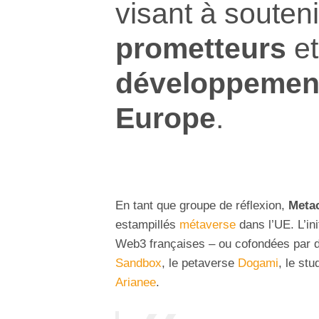
visant à souteni
prometteurs
et
développemen
Europe
.
En tant que groupe de réflexion,
Metac
estampillés
métaverse
dans l’UE. L’in
Web3 françaises – ou cofondées par 
Sandbox
, le petaverse
Dogami
, le stu
Arianee
.