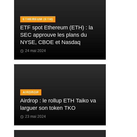
ETHEREUM (ETH)
ETF spot Ethereum (ETH) : la
SEC approuve les plans du
NYSE, CBOE et Nasdaq
24 mai 2024
AIRDROP
Airdrop : le rollup ETH Taiko va
larguer son token TKO
23 mai 2024