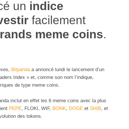
cé un
indice
vestir
facilement
grands meme coins
.
exes,
Bitpanda
a annoncé lundi le lancement d’un
ders Index » et, comme son nom l’indique,
ériques de type meme coins.
da inclut en effet les 6 meme coins avec la plus
oient
PEPE
, FLOKI, WIF,
BONK
,
DOGE
et
SHIB
, et
volution des tokens.