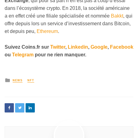
Exchange
, qui pour sa part n’en est pas à coup d’essai
dans l’écosystème crypto. En 2018, la société américaine
a en effet créé une filiale spécialisée et nommée
Bakkt
, qui
offre depuis lors un service d’investissement dans Bitcoin,
et depuis peu,
Ethereum
.
Suivez
Coins
.fr sur
Twitter
,
Linkedin
,
Google
,
Facebook
ou
Telegram
pour ne rien manquer.
NEWS
NFT