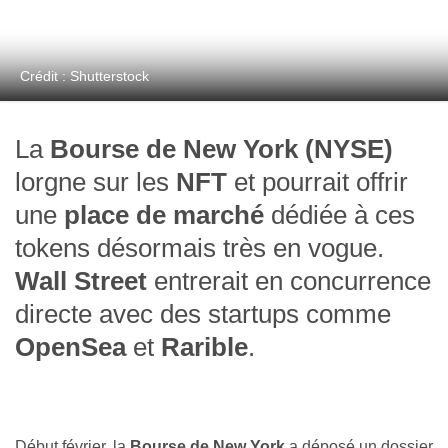
Crédit : Shutterstock
La
Bourse de New York (NYSE)
lorgne sur les
NFT
et pourrait offrir
une
place de marché
dédiée à ces
tokens désormais très en vogue.
Wall Street
entrerait en concurrence
directe avec des startups comme
OpenSea
et
Rarible
.
Début février, la
Bourse de New York
a déposé un dossier