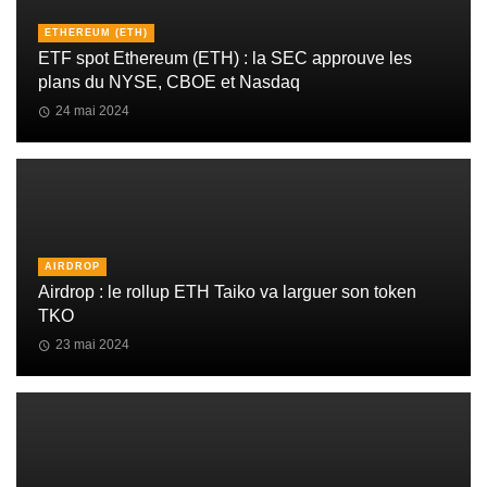
ETHEREUM (ETH)
ETF spot Ethereum (ETH) : la SEC approuve les
plans du NYSE, CBOE et Nasdaq
24 mai 2024
AIRDROP
Airdrop : le rollup ETH Taiko va larguer son token
TKO
23 mai 2024