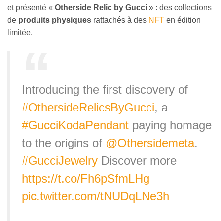
et présenté «
Otherside Relic by Gucci
» : des collections
de
produits physiques
rattachés à des
NFT
en édition
limitée.
Introducing the first discovery of
#OthersideRelicsByGucci
, a
#GucciKodaPendant
paying homage
to the origins of
@Othersidemeta
.
#GucciJewelry
Discover more
https://t.co/Fh6pSfmLHg
pic.twitter.com/tNUDqLNe3h