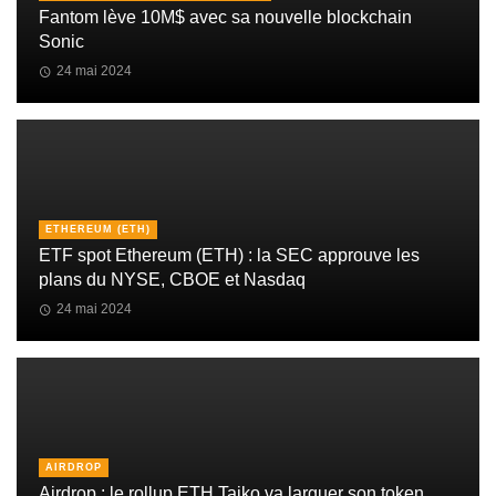
Fantom lève 10M$ avec sa nouvelle blockchain
Sonic
24 mai 2024
ETHEREUM (ETH)
ETF spot Ethereum (ETH) : la SEC approuve les
plans du NYSE, CBOE et Nasdaq
24 mai 2024
AIRDROP
Airdrop : le rollup ETH Taiko va larguer son token