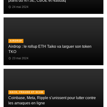
plans du NYSE, CBOE et Nasdaq
24 mai 2024
AIRDROP
Airdrop : le rollup ETH Taiko va larguer son token
TKO
23 mai 2024
HACK, FRAUDE ET SCAM
Coinbase, Meta, Ripple s’unissent pour lutter contre
les arnaques en ligne