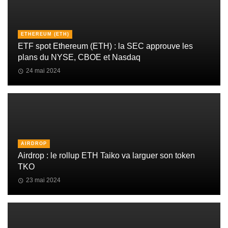
ETHEREUM (ETH)
ETF spot Ethereum (ETH) : la SEC approuve les
plans du NYSE, CBOE et Nasdaq
24 mai 2024
AIRDROP
Airdrop : le rollup ETH Taiko va larguer son token
TKO
23 mai 2024