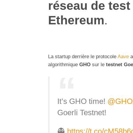
réseau de test
Ethereum
.
La startup derrière le protocole
Aave
a
algorithmique
GHO
sur le
testnet Goe
It’s GHO time!
@GHO
Goerli Testnet!
👻
https://t.co/cM58b