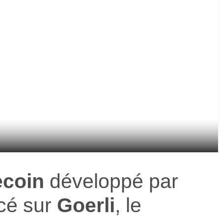
ec
o
in
développé par
ncé sur
Goerli
, le