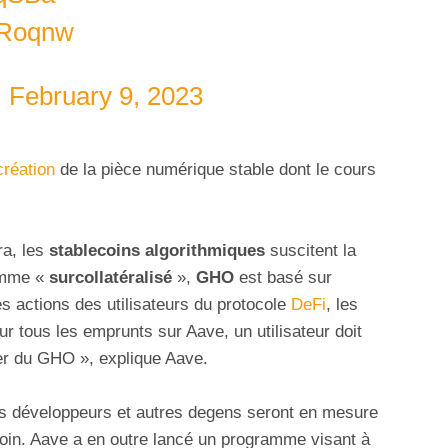
ERoqnw
)
February 9, 2023
création
de la pièce numérique stable dont le cours
ra, les
stablecoins algorithmiques
suscitent la
omme «
surcollatéralisé
»,
GHO
est basé sur
 actions des utilisateurs du protocole
DeFi
, les
 tous les emprunts sur Aave, un utilisateur doit
ter du GHO », explique Aave.
es développeurs et autres degens seront en mesure
coin. Aave a en outre lancé un programme visant à