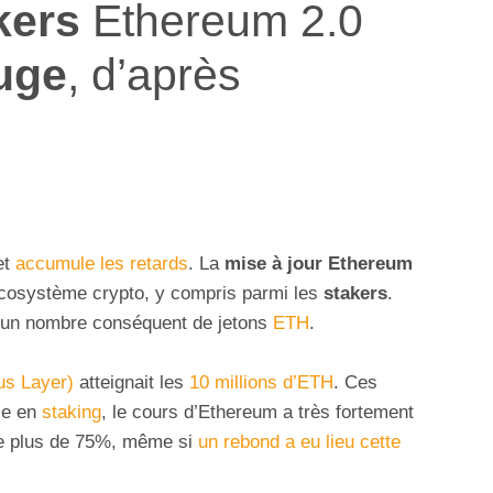
kers
Ethereum 2.0
uge
, d’après
et
accumule les retards
. La
mise à jour Ethereum
’écosystème crypto, y compris parmi les
stakers
.
u un nombre conséquent de jetons
ETH
.
us Layer)
atteignait les
10 millions d’ETH
. Ces
se en
staking
, le cours d’Ethereum a très fortement
 de plus de 75%, même si
un rebond a eu lieu cette