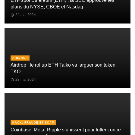
ETF spot Ethereum (ETH) : la SEC approuve les
plans du NYSE, CBOE et Nasdaq
24 mai 2024
AIRDROP
Airdrop : le rollup ETH Taiko va larguer son token
TKO
23 mai 2024
HACK, FRAUDE ET SCAM
Coinbase, Meta, Ripple s’unissent pour lutter contre