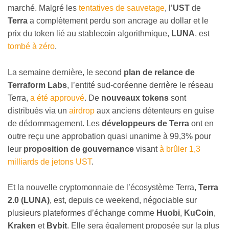
marché. Malgré les
tentatives de sauvetage
, l’
UST
de
Terra
a complètement perdu son ancrage au dollar et le
prix du token lié au stablecoin algorithmique,
LUNA
, est
tombé à zéro
.
La semaine dernière, le second
plan de relance de
Terraform Labs
, l’entité sud-coréenne derrière le réseau
Terra,
a été approuvé
. De
nouveaux tokens
sont
distribués via un
airdrop
aux anciens détenteurs en guise
de dédommagement. Les
développeurs de Terra
ont en
outre reçu une approbation quasi unanime à 99,3% pour
leur
proposition de gouvernance
visant
à brûler 1,3
milliards de jetons UST
.
Et la nouvelle cryptomonnaie de l’écosystème Terra,
Terra
2.0 (LUNA)
, est, depuis ce weekend, négociable sur
plusieurs plateformes d’échange comme
Huobi
,
KuCoin
,
Kraken
et
Bybit
. Elle sera également proposée sur la plus