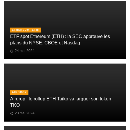
ETHEREUM (ETH)
ETF spot Ethereum (ETH) : la SEC approuve les
plans du NYSE, CBOE et Nasdaq
24 mai 2024
AIRDROP
Airdrop : le rollup ETH Taiko va larguer son token
TKO
23 mai 2024