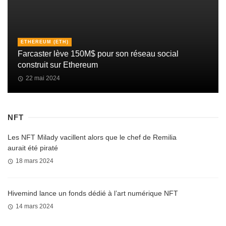
ETHEREUM (ETH)
Farcaster lève 150M$ pour son réseau social
construit sur Ethereum
22 mai 2024
NFT
Les NFT Milady vacillent alors que le chef de Remilia
aurait été piraté
18 mars 2024
Hivemind lance un fonds dédié à l’art numérique NFT
14 mars 2024