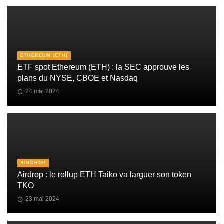
ETHEREUM (ETH)
ETF spot Ethereum (ETH) : la SEC approuve les
plans du NYSE, CBOE et Nasdaq
24 mai 2024
AIRDROP
Airdrop : le rollup ETH Taiko va larguer son token
TKO
23 mai 2024