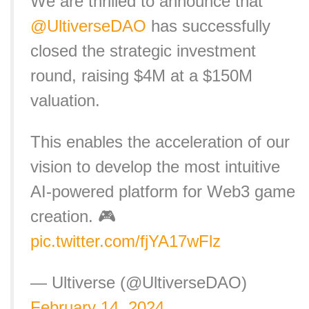
We are thrilled to announce that
@UltiverseDAO
has successfully
closed the strategic investment
round, raising $4M at a $150M
valuation.
This enables the acceleration of our
vision to develop the most intuitive
AI-powered platform for Web3 game
creation. 🎮
pic.twitter.com/fjYA17wFlz
— Ultiverse (@UltiverseDAO)
February 14, 2024