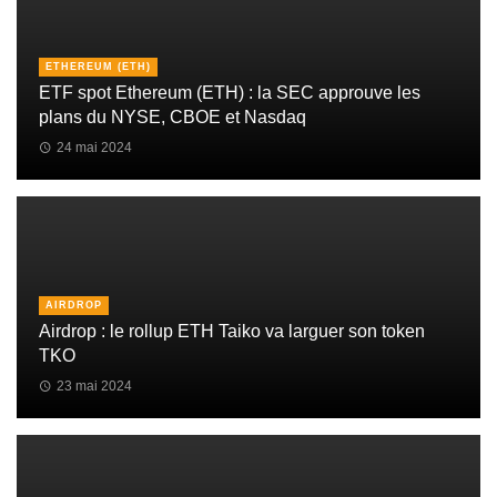
ETHEREUM (ETH)
ETF spot Ethereum (ETH) : la SEC approuve les
plans du NYSE, CBOE et Nasdaq
24 mai 2024
AIRDROP
Airdrop : le rollup ETH Taiko va larguer son token
TKO
23 mai 2024