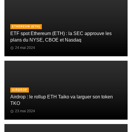
ETHEREUM (ETH)
ETF spot Ethereum (ETH) : la SEC approuve les
plans du NYSE, CBOE et Nasdaq
24 mai 2024
AIRDROP
Airdrop : le rollup ETH Taiko va larguer son token
TKO
23 mai 2024