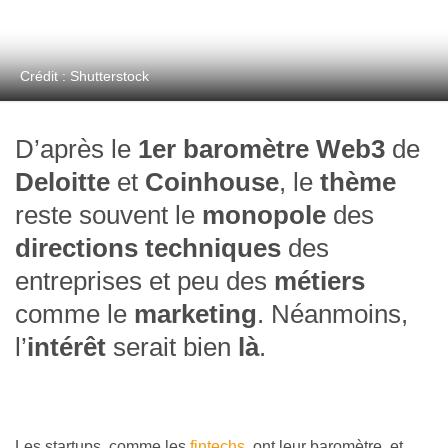
Crédit : Shutterstock
D’après le
1er baromètre Web3
de
Deloitte
et
Coinhouse
, le
thème
reste souvent le
monopole
des
directions
techniques
des
entreprises et peu des
métiers
comme le
marketing
. Néanmoins,
l’
intérêt
serait bien
là
.
Les startups, comme les
fintechs
, ont leur baromètre, et