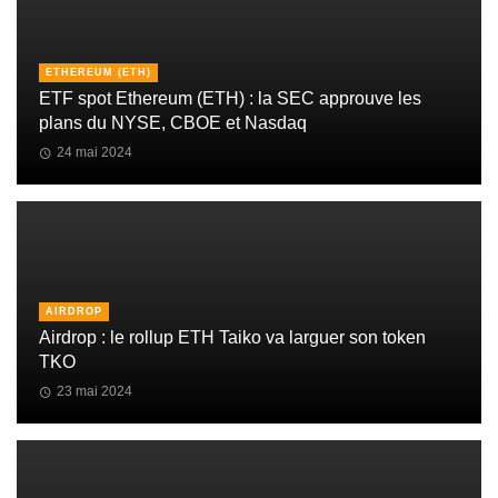
ETHEREUM (ETH)
ETF spot Ethereum (ETH) : la SEC approuve les
plans du NYSE, CBOE et Nasdaq
24 mai 2024
AIRDROP
Airdrop : le rollup ETH Taiko va larguer son token
TKO
23 mai 2024