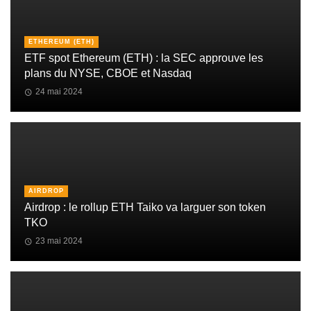
ETHEREUM (ETH)
ETF spot Ethereum (ETH) : la SEC approuve les
plans du NYSE, CBOE et Nasdaq
24 mai 2024
AIRDROP
Airdrop : le rollup ETH Taiko va larguer son token
TKO
23 mai 2024