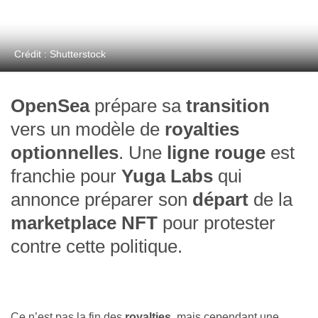
Crédit : Shutterstock
OpenSea
prépare sa
transition
vers un modèle de
royalties
optionnelles
. Une
ligne rouge
est
franchie pour
Yuga Labs
qui
annonce préparer son
départ
de la
marketplace NFT
pour protester
contre cette politique.
Ce n’est pas la fin des
royalties
, mais cependant une