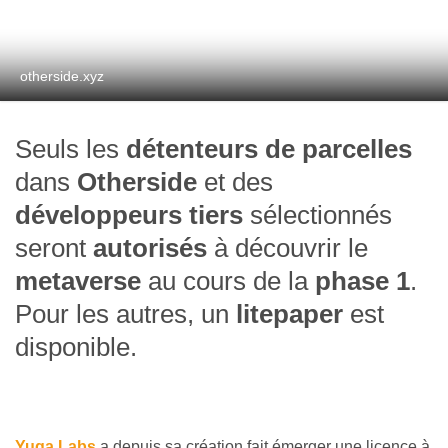
otherside.xyz
Seuls les
détenteurs de parcelles
dans
Otherside
et des
développeurs tiers
sélectionnés
seront
autorisés
à découvrir le
metaverse
au cours de la
phase 1
.
Pour les autres, un
litepaper
est
disponible.
Yuga Labs
a depuis sa création fait émerger une licence à