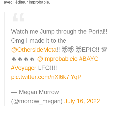
avec l’éditeur Improbable.
Watch me Jump through the Portal!!
Omg I made it to the
@OthersideMeta
!! 🤯🤯 🤯EPIC!! 💯
🔥🔥🔥🔥
@Improbableio
#BAYC
#Voyager
LFG!!!!
pic.twitter.com/nXl6k7lYqP
— Megan Morrow
(@morrow_megan)
July 16, 2022