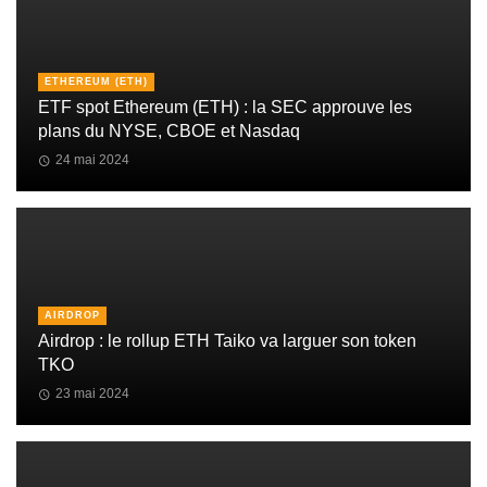
ETHEREUM (ETH)
ETF spot Ethereum (ETH) : la SEC approuve les
plans du NYSE, CBOE et Nasdaq
24 mai 2024
AIRDROP
Airdrop : le rollup ETH Taiko va larguer son token
TKO
23 mai 2024