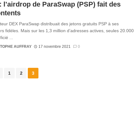
: l’airdrop de ParaSwap (PSP) fait des
ntents
teur DEX ParaSwap distribuait des jetons gratuits PSP à ses
urs fidèles. Mais sur les 1,3 million d’adresses actives, seules 20.000
icié ...
STOPHE AUFFRAY
17 novembre 2021
0
1
2
3