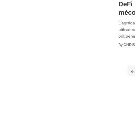
DeFi 
méco
L’agréga
utilisate
ont bénéf
By
CHRI