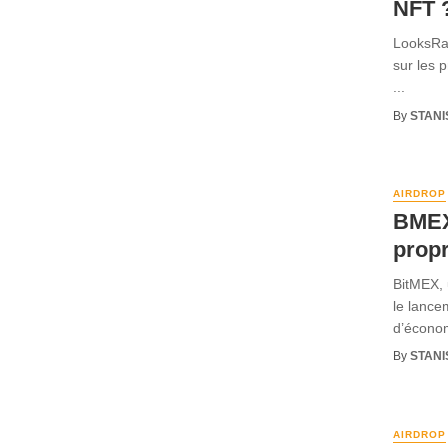
NFT 
LooksRa
sur les 
...
By
STANI
AIRDROP
BMEX 
propr
BitMEX, 
le lance
d’économi
By
STANI
AIRDROP