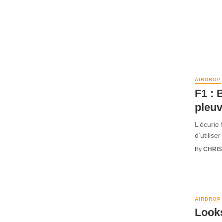
AIRDROP
F1 : 
pleuv
L’écurie
d’utilise
By
CHRI
AIRDROP
Looks