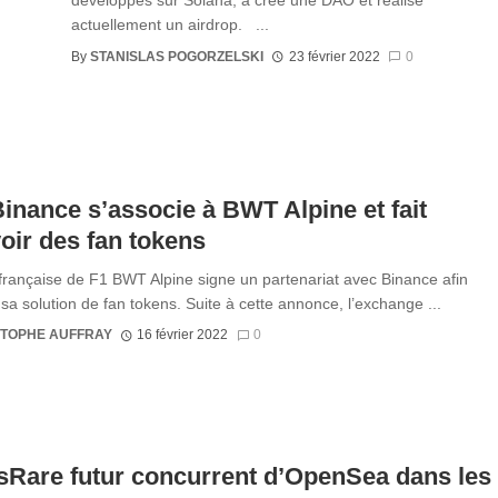
développés sur Solana, a créé une DAO et réalise
actuellement un airdrop. ...
By
STANISLAS POGORZELSKI
23 février 2022
0
Binance s’associe à BWT Alpine et fait
oir des fan tokens
 française de F1 BWT Alpine signe un partenariat avec Binance afin
r sa solution de fan tokens. Suite à cette annonce, l’exchange ...
STOPHE AUFFRAY
16 février 2022
0
Rare futur concurrent d’OpenSea dans les