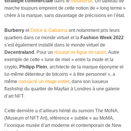
stratégie commerciale
dans le
métaverse
. Un tableau de
marche toujours empreint de cette notion de « long terme »
chère à la marque, sans davantage de précisions en l’état.
Burberry
et
Dolce & Gabanna
ont notamment pris leurs
quartiers dans ce monde virtuel et la
Fashion Week 2022
s’est également installé dans le monde virtuel de
Decentraland
. Pour un
résultat mi-figue mi-raisin
. Autre
exemple de cette « lune de miel » entre la mode et la
crypto,
Philipp Plein
, architecte de la marque éponyme et
lui-même détenteur de bitcoins « à titre personnel », a
même
consacré un étage entier
, dans son luxueux
flashship du quartier de Mayfair à Londres à une galerie
d’art NFT.
Cette dernière a d’ailleurs hérité du surnom The MoNA,
(Museum of NFT Art), référence « subtile » au MoMA,
l’iconique musée d’art moderne et contemporain de New