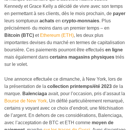
Kennedy et Grace Kelly a décidé de vivre avec son temps
en permettant à ses clients, dès le mois prochain, de
payer
leurs somptueux
achats
en
crypto-monnaies
. Plus
précisément- du moins dans un premier temps – en
Bitcoin (BTC)
et
Ethereum (ETH)
, les deux plus
importantes devises du marché en termes de capitalisation
boursière. Ces paiements pourront être effectués
en ligne
mais également dans
certains magasins physiques
triés
sur le volet.
Une annonce effectuée ce dimanche, à New York, lors de
la présentation de la
collection printemps/été 2023
de la
marque.
Balenciaga
avait, pour l’occasion, pris d’assaut la
Bourse de New York
. Un défilé particulièrement remarqué,
certains y voyant avec ce choix d’endroit, une fétichisation
de l’argent. En dehors de ces considérations, Balenciaga,
avec l’acceptation de BTC et ETH comme
moyen de
paiement
, marche
sur les traces de Gucci
. Avec davantage