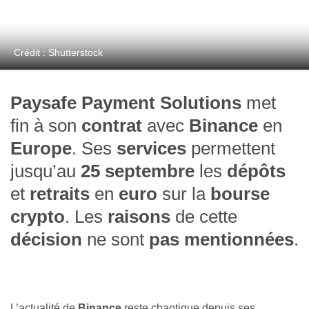
Crédit : Shutterstock
Paysafe Payment Solutions
met
fin à son
contrat
avec
Binance
en
Europe
. Ses
services
permettent
jusqu’au
25 septembre
les
dépôts
et
retraits
en
euro
sur la
bourse
crypto
. Les
raisons
de cette
décision
ne sont
pas mentionnées
.
L’actualité de
Binance
reste chaotique depuis ses