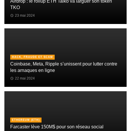
Airdrop : le rollup ETH Taiko va larguer son token
TKO
23 mai 2024
HACK, FRAUDE ET SCAM
Coinbase, Meta, Ripple s’unissent pour lutter contre
les arnaques en ligne
22 mai 2024
ETHEREUM (ETH)
Farcaster lève 150M$ pour son réseau social