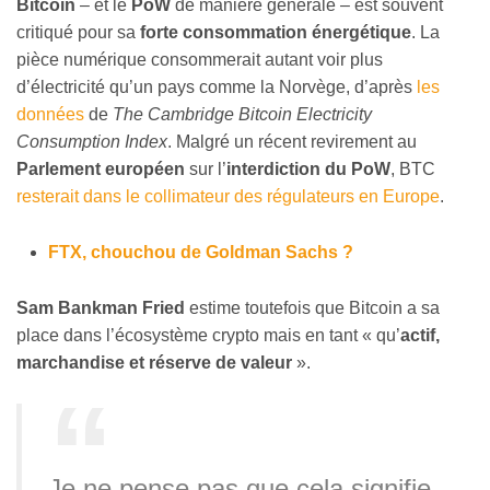
Bitcoin
– et le
PoW
de manière générale – est souvent
critiqué pour sa
forte consommation énergétique
. La
pièce numérique consommerait autant voir plus
d’électricité qu’un pays comme la Norvège, d’après
les
données
de
The Cambridge Bitcoin Electricity
Consumption Index
. Malgré un récent revirement au
Parlement européen
sur l’
interdiction du PoW
, BTC
resterait dans le collimateur des régulateurs en Europe
.
FTX, chouchou de Goldman Sachs ?
Sam Bankman Fried
estime toutefois que Bitcoin a sa
place dans l’écosystème crypto mais en tant « qu’
actif,
marchandise et réserve de valeur
».
Je ne pense pas que cela signifie