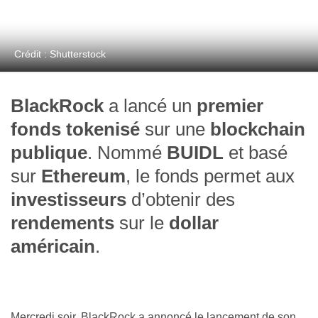
Crédit : Shutterstock
BlackRock
a lancé un
premier
fonds tokenisé
sur une
blockchain
publique
. Nommé
BUIDL
et basé
sur
Ethereum
, le fonds permet aux
investisseurs
d’obtenir des
rendements
sur le
dollar
américain
.
Mercredi soir, BlackRock a annoncé le lancement de son