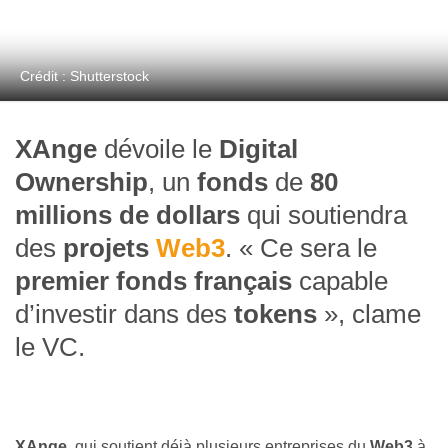
Crédit : Shutterstock
XAnge
dévoile le
Digital
Ownership
, un
fonds
de
80
millions de dollars
qui soutiendra
des
projets
Web3
. « Ce sera le
premier fonds
français
capable
d’investir dans des
tokens
», clame
le VC.
XAnge
, qui soutient déjà plusieurs entreprises du
Web3
à