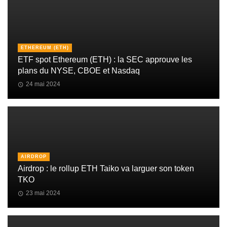
ETHEREUM (ETH)
ETF spot Ethereum (ETH) : la SEC approuve les
plans du NYSE, CBOE et Nasdaq
24 mai 2024
AIRDROP
Airdrop : le rollup ETH Taiko va larguer son token
TKO
23 mai 2024